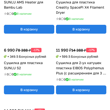
SUNLU AMS Heater для
Сушилка для пластика
Bambu Lab
Creality SpacePi X4 Filament
Dryer
0
0
В наличии
0
0
В наличии
В корзину
В корзину
6 990 ₽
11 990 ₽
8 388 ₽
14 388 ₽
-17%
-17%
+ 349.5 Бонусных рублей
+ 599.5 Бонусных рублей
Сушилка для пластика
Сушилка для 2-ух катушек
SUNLU S2
пластика EIBOS Polyphemus
Plus (с расширением для 3 кг
0
0
В наличии
катушки)
0
0
В наличии
В корзину
В корзину