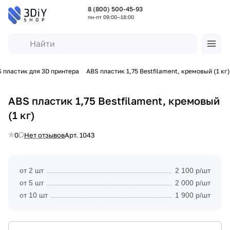
8 (800) 500-45-93
пн-пт 09:00—18:00
 пластик для 3D принтера
ABS пластик 1,75 Bestfilament, кремовый (1 кг)
ABS пластик 1,75 Bestfilament, кремовый
(1 кг)
0
Нет отзывов
Арт.
1043
от 2 шт
2 100 р/шт
от 5 шт
2 000 р/шт
от 10 шт
1 900 р/шт