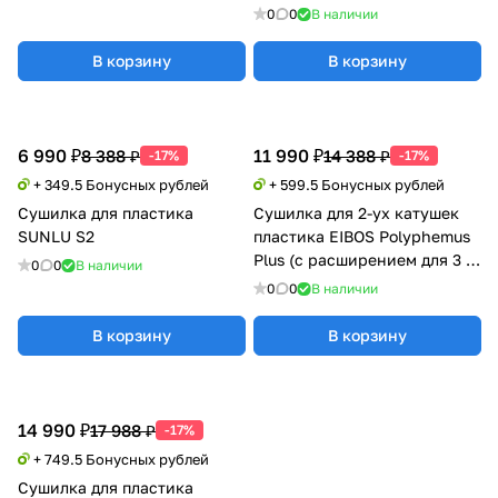
0
0
В наличии
В корзину
В корзину
6 990 ₽
11 990 ₽
8 388 ₽
14 388 ₽
-17%
-17%
+ 349.5 Бонусных рублей
+ 599.5 Бонусных рублей
Сушилка для пластика
Сушилка для 2-ух катушек
SUNLU S2
пластика EIBOS Polyphemus
Plus (с расширением для 3 кг
0
0
В наличии
катушки)
0
0
В наличии
В корзину
В корзину
14 990 ₽
17 988 ₽
-17%
+ 749.5 Бонусных рублей
Сушилка для пластика