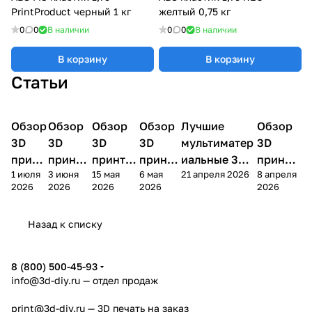
PrintProduct черный 1 кг
желтый 0,75 кг
0
0
В наличии
0
0
В наличии
В корзину
В корзину
Статьи
Обзор
3D
Обзор
3D
Обзор
3D
Обзор
3D
Лучшие
Обзор
3D
3D принтеры
принтеры
принтеры
принтеры
принтеры
принтер
3D
3D
3D
3D
мультиматер
3D
принт
принте
принтер
принте
иальные 3D
принте
1 июля
3 июня
15 мая
6 мая
21 апреля 2026
8 апреля
ера
ра
а
ра
принтеры на
ра
2026
2026
2026
2026
2026
Bamb
Anycubi
FlashFo
Bambu
начало 2026
FlashF
u A2L
c Kobra
rge
Lab
года
orge
Назад к списку
4
Creator
X2D
AD5X
5
8 (800) 500-45-93
info@3d-diy.ru
— отдел продаж
print@3d-diy.ru
— 3D печать на заказ