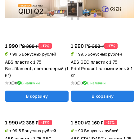
1 990 ₽
1 990 ₽
2 388 ₽
2 388 ₽
-17%
-17%
+ 99.5 Бонусных рублей
+ 99.5 Бонусных рублей
ABS пластик 1,75
ABS GEO пластик 1,75
Bestfilament, светло-серый (1
PrintProduct алюминиевый 1
кг)
кг
0
0
В наличии
0
0
В наличии
В корзину
В корзину
1 990 ₽
1 800 ₽
2 388 ₽
2 160 ₽
-17%
-17%
+ 99.5 Бонусных рублей
+ 90 Бонусных рублей
ABS пластик 1,75 REC
ABS STANDART пластик 1,75