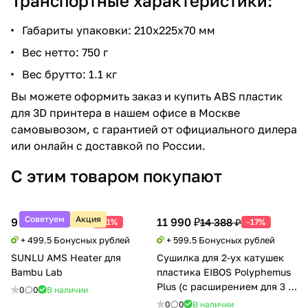
Транспортные характеристики:
Габариты упаковки: 210х225х70 мм
Вес нетто: 750 г
Вес брутто: 1.1 кг
Вы можете оформить заказ и купить ABS пластик
для 3D принтера в нашем офисе в Москве
самовывозом, с гарантией от официального дилера
или онлайн с доставкой по России.
С этим товаром покупают
Советуем
Акция
9 990 ₽
11 990 ₽
20 388 ₽
14 388 ₽
-51%
-17%
+ 499.5 Бонусных рублей
+ 599.5 Бонусных рублей
SUNLU AMS Heater для
Сушилка для 2-ух катушек
Bambu Lab
пластика EIBOS Polyphemus
Plus (с расширением для 3 кг
0
0
В наличии
катушки)
0
0
В наличии