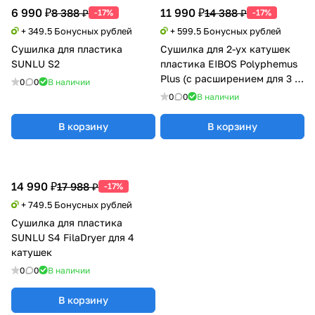
6 990 ₽
11 990 ₽
8 388 ₽
14 388 ₽
-17%
-17%
+ 349.5 Бонусных рублей
+ 599.5 Бонусных рублей
Сушилка для пластика
Сушилка для 2-ух катушек
SUNLU S2
пластика EIBOS Polyphemus
Plus (с расширением для 3 кг
0
0
В наличии
катушки)
0
0
В наличии
В корзину
В корзину
14 990 ₽
17 988 ₽
-17%
+ 749.5 Бонусных рублей
Сушилка для пластика
SUNLU S4 FilaDryer для 4
катушек
0
0
В наличии
В корзину