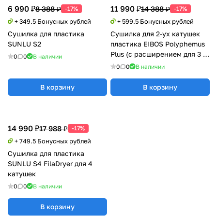
6 990 ₽
11 990 ₽
8 388 ₽
14 388 ₽
-17%
-17%
+ 349.5 Бонусных рублей
+ 599.5 Бонусных рублей
Сушилка для пластика
Сушилка для 2-ух катушек
SUNLU S2
пластика EIBOS Polyphemus
Plus (с расширением для 3 кг
0
0
В наличии
катушки)
0
0
В наличии
В корзину
В корзину
14 990 ₽
17 988 ₽
-17%
+ 749.5 Бонусных рублей
Сушилка для пластика
SUNLU S4 FilaDryer для 4
катушек
0
0
В наличии
В корзину