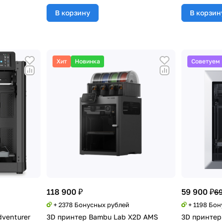
В корзину
В корзин
Хит
Новинка
Советуем
118 900 ₽
59 900 ₽
69
+ 2378 Бонусных рублей
+ 1198 Бо
dventurer
3D принтер Bambu Lab X2D AMS
3D принтер