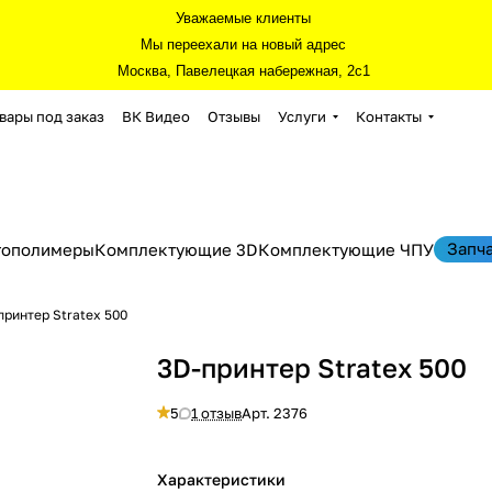
Уважаемые клиенты
Мы переехали на новый адрес
Москва, Павелецкая набережная, 2с1
вары под заказ
ВК Видео
Отзывы
Услуги
Контакты
Запч
тополимеры
Комплектующие 3D
Комплектующие ЧПУ
принтер Stratex 500
3D-принтер Stratex 500
5
1 отзыв
Арт.
2376
Характеристики