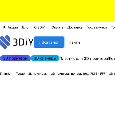
Акции
Блог
О 3DiY
Оплата
Доставка
Гос. закупки
То
Каталог
3D принтеры
3D сканеры
Пластик для 3D принтера
Фо
Главная
Товар
3D принтеры
3D принтеры по пластику FDM и FFF
3D-