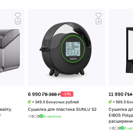
6 990 ₽
11 990 ₽
8 388 ₽
14
-17%
+ 349.5 Бонусных рублей
+ 599.5 Б
eality
Сушилка для пластика SUNLU S2
Сушилка дл
r
EIBOS Polyp
0
0
В наличии
расширение
0
0
В на