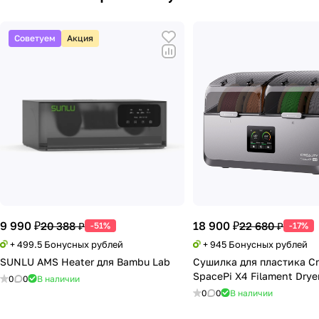
Советуем
Акция
9 990 ₽
18 900 ₽
20 388 ₽
22 680 ₽
-51%
-17%
+ 499.5 Бонусных рублей
+ 945 Бонусных рублей
SUNLU AMS Heater для Bambu Lab
Сушилка для пластика Cr
SpacePi X4 Filament Drye
0
0
В наличии
0
0
В наличии