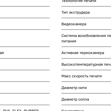
Технология печати
Тип экструдера
Видеокамера
Система возобновления пе
питания
ая
Активная термокамера
Высокотемпературная печ
Макс скорость печати
Диаметр нити
Диаметр сопла
S, PVA, FLEX, RUBBER,
Кинематика