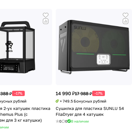
14 990 ₽
 388 ₽
17 988 ₽
-17%
-17%
онусных рублей
+ 749.5 Бонусных рублей
я 2-ух катушек пластика
Сушилка для пластика SUNLU S4
hemus Plus (с
FilaDryer для 4 катушек
м для 3 кг катушки)
0
0
В наличии
личии