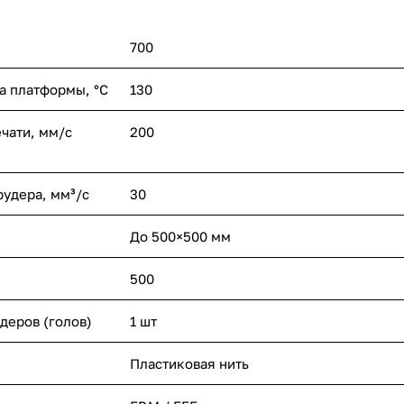
700
а платформы, °С
130
чати, мм/с
200
удера, мм³/с
30
До 500×500 мм
500
деров (голов)
1 шт
Пластиковая нить