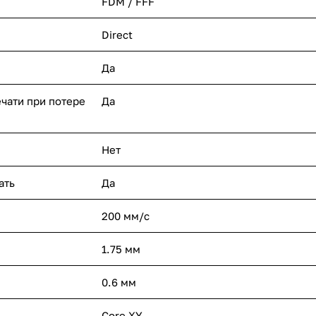
FDM / FFF
Direct
Да
чати при потере
Да
Нет
ать
Да
200 мм/с
1.75 мм
0.6 мм
Core XY