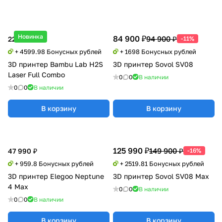
Новинка
84 900 ₽
94 900 ₽
229 999 ₽
-11%
+ 4599.98 Бонусных рублей
+ 1698 Бонусных рублей
3D принтер Bambu Lab H2S
3D принтер Sovol SV08
Laser Full Combo
0
0
В наличии
0
0
В наличии
В корзину
В корзину
125 990 ₽
149 900 ₽
47 990 ₽
-16%
+ 959.8 Бонусных рублей
+ 2519.81 Бонусных рублей
3D принтер Elegoo Neptune
3D принтер Sovol SV08 Max
4 Max
0
0
В наличии
0
0
В наличии
В корзину
В корзину