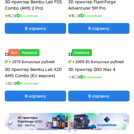
3D-принтер Bambu Lab P2S
3D принтер FlashForge
Combo (AMS 2 Pro)
Adventurer 5M Pro
5
1
В наличии
5
3
В наличии
В корзину
В корзину
Хит
Новинка
Новинка
118 900 ₽
119 990 ₽
+ 2378 Бонусных рублей
+ 2399.81 Бонусных рублей
3D принтер Bambu Lab X2D
3D принтер QIDI Max 4
AMS Combo (EU версия)
0
0
В наличии
0
0
В наличии
В корзину
В корзину