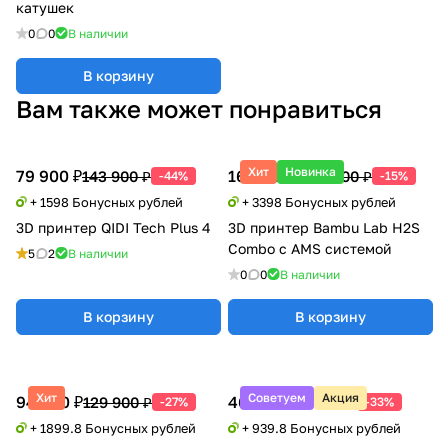
катушек
0
0
В наличии
В корзину
Вам также может понравиться
Хит
Новинка
79 900 ₽
169 900 ₽
143 900 ₽
199 500 ₽
-44%
-15%
+ 1598 Бонусных рублей
+ 3398 Бонусных рублей
3D принтер QIDI Tech Plus 4
3D принтер Bambu Lab H2S
Combo с AMS системой
5
2
В наличии
0
0
В наличии
В корзину
В корзину
Хит
Советуем
Акция
94 990 ₽
46 990 ₽
129 900 ₽
69 900 ₽
-27%
-33%
+ 1899.8 Бонусных рублей
+ 939.8 Бонусных рублей