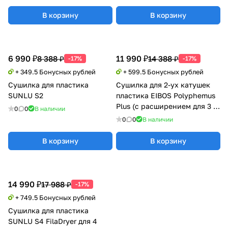
В корзину
В корзину
6 990 ₽
11 990 ₽
8 388 ₽
14 388 ₽
-17%
-17%
+ 349.5 Бонусных рублей
+ 599.5 Бонусных рублей
Сушилка для пластика
Сушилка для 2-ух катушек
SUNLU S2
пластика EIBOS Polyphemus
Plus (с расширением для 3 кг
0
0
В наличии
катушки)
0
0
В наличии
В корзину
В корзину
14 990 ₽
17 988 ₽
-17%
+ 749.5 Бонусных рублей
Сушилка для пластика
SUNLU S4 FilaDryer для 4