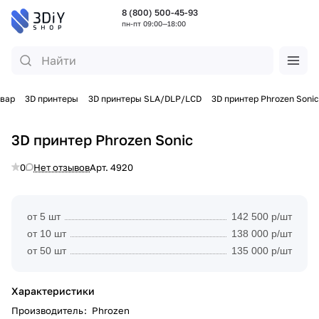
8 (800) 500-45-93
пн-пт 09:00—18:00
овар
3D принтеры
3D принтеры SLA/DLP/LCD
3D принтер Phrozen Sonic
3D принтер Phrozen Sonic
0
Нет отзывов
Арт.
4920
от 5 шт
142 500 р/шт
от 10 шт
138 000 р/шт
от 50 шт
135 000 р/шт
Характеристики
Производитель
:
Phrozen