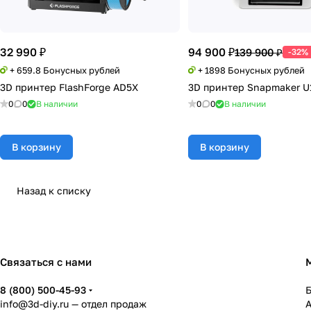
32 990 ₽
94 900 ₽
139 900 ₽
-32%
+ 659.8 Бонусных рублей
+ 1898 Бонусных рублей
3D принтер FlashForge AD5X
3D принтер Snapmaker U
0
0
В наличии
0
0
В наличии
В корзину
В корзину
Назад к списку
Связаться с нами
8 (800) 500-45-93
info@3d-diy.ru
— отдел продаж