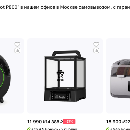
Bot P800" в нашем офисе в Москве самовывозом, с гара
11 990 ₽
18 900 ₽
14 388 ₽
22
-17%
+ 599.5 Бонусных рублей
+ 945 Бон