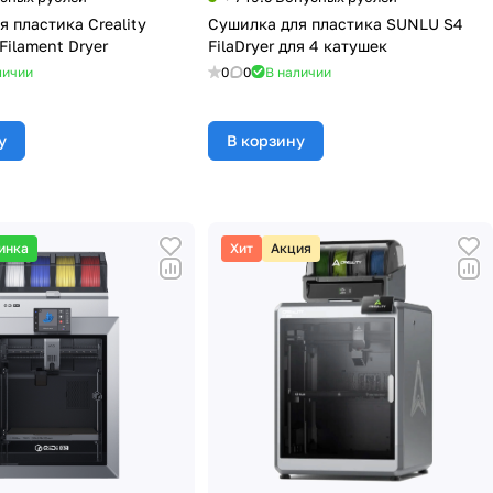
 пластика Creality
Сушилка для пластика SUNLU S4
Filament Dryer
FilaDryer для 4 катушек
личии
0
0
В наличии
у
В корзину
инка
Хит
Акция