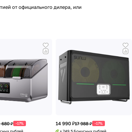
нтией от официального дилера, или
14 990 ₽
 680 ₽
17 988 ₽
-17%
-17%
усных рублей
+ 749.5 Бонусных рублей