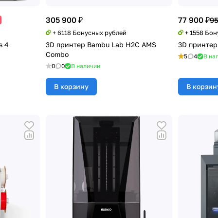
305 900 ₽
77 900 ₽
95
+ 6118 Бонусных рублей
+ 1558 Бо
s 4
3D принтер Bambu Lab H2C AMS
3D принтер
Combo
5
4
В на
0
0
В наличии
В корзину
В корзин