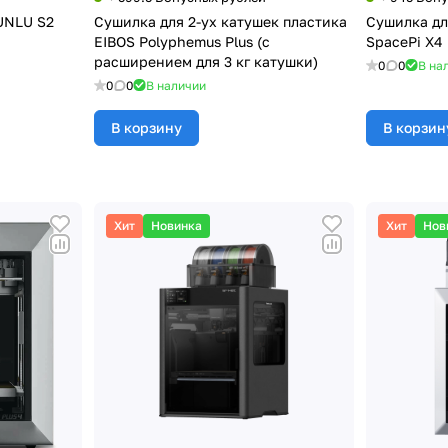
UNLU S2
Сушилка для 2-ух катушек пластика
Сушилка для
EIBOS Polyphemus Plus (с
SpacePi X4 
расширением для 3 кг катушки)
0
0
В на
0
0
В наличии
В корзину
В корзин
Хит
Новинка
Хит
Нов