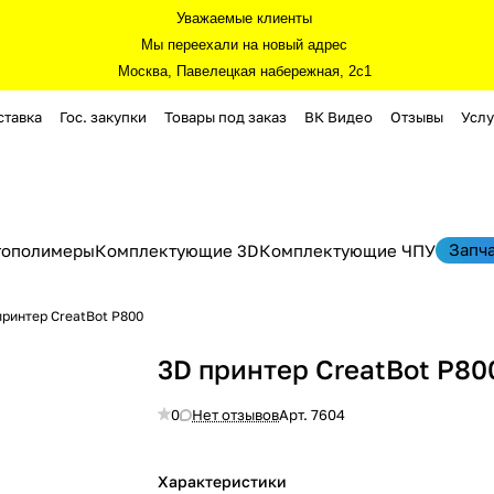
Уважаемые клиенты
Мы переехали на новый адрес
Москва, Павелецкая набережная, 2с1
ставка
Гос. закупки
Товары под заказ
ВК Видео
Отзывы
Услу
Запч
тополимеры
Комплектующие 3D
Комплектующие ЧПУ
принтер CreatBot P800
3D принтер CreatBot P80
0
Нет отзывов
Арт.
7604
Характеристики