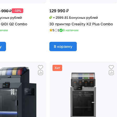
129 990 ₽
 990 ₽
-19%
нусных рублей
+ 2599.81 Бонусных рублей
 QIDI Q2 Combo
3D принтер Creality K2 Plus Combo
личии
5
1
В наличии
у
В корзину
Хит