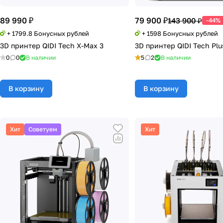
89 990 ₽
79 900 ₽
143 900 ₽
-44%
+ 1799.8 Бонусных рублей
+ 1598 Бонусных рублей
3D принтер QIDI Tech X-Max 3
3D принтер QIDI Tech Plu
0
0
В наличии
5
2
В наличии
В корзину
В корзину
Хит
Советуем
Хит