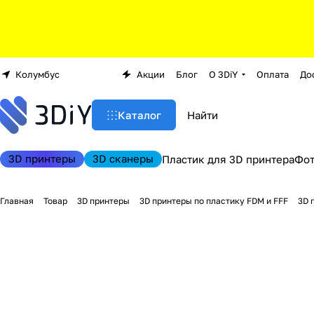
Колумбус
Акции
Блог
О 3DiY
Оплата
До
Каталог
3D принтеры
3D сканеры
Пластик для 3D принтера
Фо
Главная
Товар
3D принтеры
3D принтеры по пластику FDM и FFF
3D 