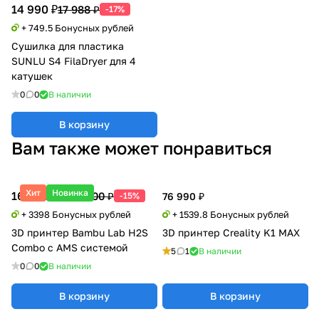
14 990 ₽
17 988 ₽
-17%
+ 749.5 Бонусных рублей
Сушилка для пластика
SUNLU S4 FilaDryer для 4
катушек
0
0
В наличии
В корзину
Вам также может понравиться
Хит
Новинка
169 900 ₽
199 500 ₽
-15%
76 990 ₽
+ 3398 Бонусных рублей
+ 1539.8 Бонусных рублей
3D принтер Bambu Lab H2S
3D принтер Creality K1 MAX
Combo с AMS системой
5
1
В наличии
0
0
В наличии
В корзину
В корзину