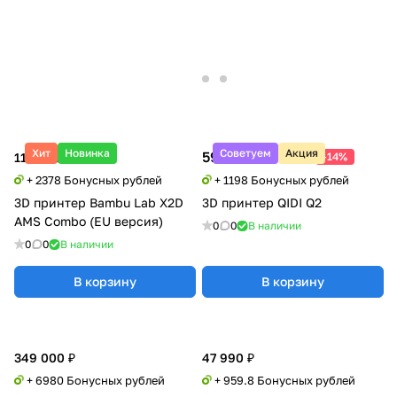
Хит
Новинка
Советуем
Акция
59 900 ₽
69 900 ₽
118 900 ₽
-14%
+ 2378 Бонусных рублей
+ 1198 Бонусных рублей
3D принтер Bambu Lab X2D
3D принтер QIDI Q2
AMS Combo (EU версия)
0
0
В наличии
0
0
В наличии
В корзину
В корзину
349 000 ₽
47 990 ₽
+ 6980 Бонусных рублей
+ 959.8 Бонусных рублей