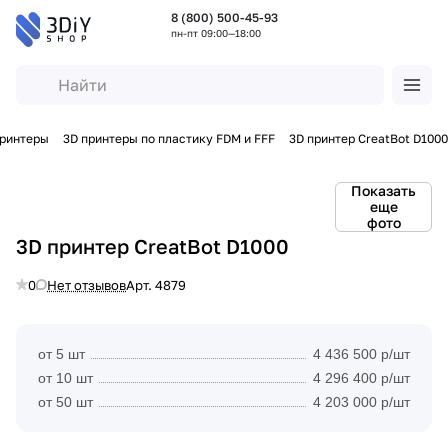
8 (800) 500-45-93
пн-пт 09:00—18:00
принтеры
3D принтеры по пластику FDM и FFF
3D принтер CreatBot D1000
Показать
еще
фото
3D принтер CreatBot D1000
0
Нет отзывов
Арт.
4879
от 5 шт
4 436 500 р/шт
от 10 шт
4 296 400 р/шт
от 50 шт
4 203 000 р/шт