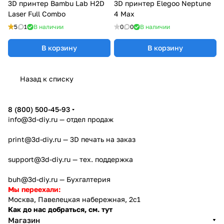
3D принтер Bambu Lab H2D
3D принтер Elegoo Neptune
Laser Full Combo
4 Max
5
1
В наличии
0
0
В наличии
В корзину
В корзину
Назад к списку
8 (800) 500-45-93
info@3d-diy.ru
— отдел продаж
print@3d-diy.ru
— 3D печать на заказ
support@3d-diy.ru
— тех. поддержка
buh@3d-diy.ru
— Бухгалтерия
Мы переехали:
Москва, Павелецкая набережная, 2с1
Как до нас добраться, см. тут
Магазин