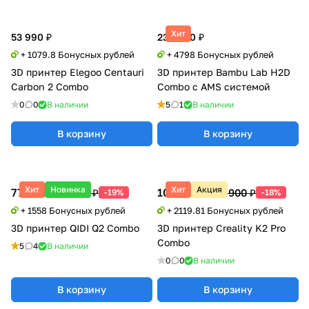
Хит
53 990 ₽
239 900 ₽
+ 1079.8 Бонусных рублей
+ 4798 Бонусных рублей
3D принтер Elegoo Centauri
3D принтер Bambu Lab H2D
Carbon 2 Combo
Combo с AMS системой
0
0
В наличии
5
1
В наличии
В корзину
В корзину
Хит
Новинка
Хит
Акция
77 900 ₽
105 990 ₽
95 990 ₽
129 900 ₽
-19%
-18%
+ 1558 Бонусных рублей
+ 2119.81 Бонусных рублей
3D принтер QIDI Q2 Combo
3D принтер Creality K2 Pro
Combo
5
4
В наличии
0
0
В наличии
В корзину
В корзину