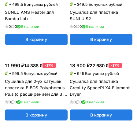
+ 499.5 Бонусных рублей
+ 349.5 Бонусных рублей
SUNLU AMS Heater для
Сушилка для пластика
Bambu Lab
SUNLU S2
0
0
В наличии
0
0
В наличии
В корзину
В корзину
11 990 ₽
18 900 ₽
14 388 ₽
22 680 ₽
-17%
-17%
+ 599.5 Бонусных рублей
+ 945 Бонусных рублей
Сушилка для 2-ух катушек
Сушилка для пластика
пластика EIBOS Polyphemus
Creality SpacePi X4 Filament
Plus (с расширением для 3 кг
Dryer
катушки)
0
0
В наличии
0
0
В наличии
В корзину
В корзину