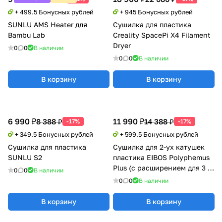
+ 499.5 Бонусных рублей
+ 945 Бонусных рублей
SUNLU AMS Heater для
Сушилка для пластика
Bambu Lab
Creality SpacePi X4 Filament
Dryer
0
0
В наличии
0
0
В наличии
В корзину
В корзину
6 990 ₽
11 990 ₽
8 388 ₽
14 388 ₽
-17%
-17%
+ 349.5 Бонусных рублей
+ 599.5 Бонусных рублей
Сушилка для пластика
Сушилка для 2-ух катушек
SUNLU S2
пластика EIBOS Polyphemus
Plus (с расширением для 3 кг
0
0
В наличии
катушки)
0
0
В наличии
В корзину
В корзину