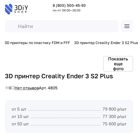
8 (800) 500-45-93
пн-пт 09:00—18:00
ы
3D принтеры по пластику FDM и FFF
3D принтер Creality Ender 3 S2 Plus
Показать
еще
фото
3D принтер Creality Ender 3 S2 Plus
0
Нет отзывов
Арт.
4805
от 5 шт
79 800 р/шт
от 10 шт
77 300 р/шт
от 50 шт
75 600 р/шт