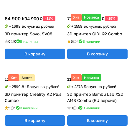
Хит
Новинка
84 900 ₽
77 900 ₽
94 900 ₽
95 990 ₽
-11%
-19%
+ 1698 Бонусных рублей
+ 1558 Бонусных рублей
3D принтер Sovol SV08
3D принтер QIDI Q2 Combo
0
0
В наличии
5
4
В наличии
В корзину
В корзину
Хит
Акция
Хит
Новинка
129 990 ₽
118 900 ₽
+ 2599.81 Бонусных рублей
+ 2378 Бонусных рублей
3D принтер Creality K2 Plus
3D принтер Bambu Lab X2D
Combo
AMS Combo (EU версия)
5
1
В наличии
0
0
В наличии
В корзину
В корзину