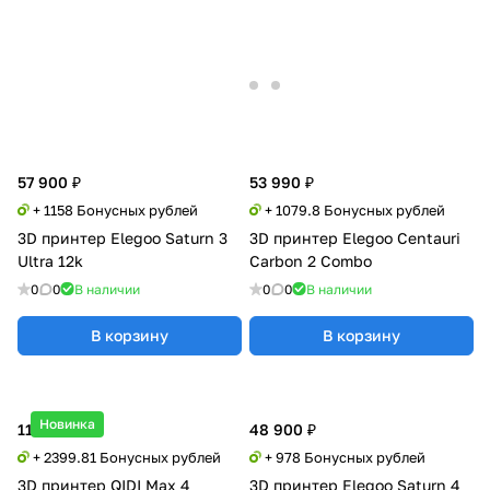
57 900 ₽
53 990 ₽
+ 1158 Бонусных рублей
+ 1079.8 Бонусных рублей
3D принтер Elegoo Saturn 3
3D принтер Elegoo Centauri
Ultra 12k
Carbon 2 Combo
0
0
В наличии
0
0
В наличии
В корзину
В корзину
Новинка
119 990 ₽
48 900 ₽
+ 2399.81 Бонусных рублей
+ 978 Бонусных рублей
3D принтер QIDI Max 4
3D принтер Elegoo Saturn 4