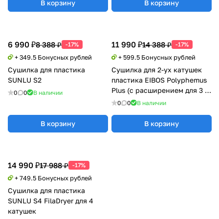
В корзину
В корзину
6 990 ₽
11 990 ₽
8 388 ₽
14 388 ₽
-17%
-17%
+ 349.5 Бонусных рублей
+ 599.5 Бонусных рублей
Сушилка для пластика
Сушилка для 2-ух катушек
SUNLU S2
пластика EIBOS Polyphemus
Plus (с расширением для 3 кг
0
0
В наличии
катушки)
0
0
В наличии
В корзину
В корзину
14 990 ₽
17 988 ₽
-17%
+ 749.5 Бонусных рублей
Сушилка для пластика
SUNLU S4 FilaDryer для 4
катушек