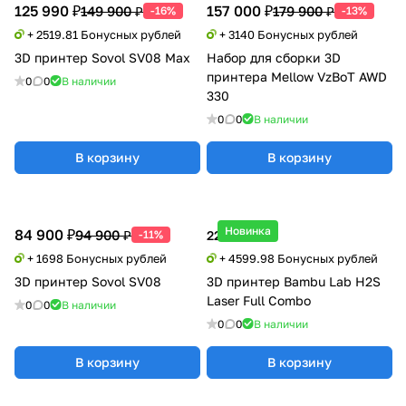
125 990 ₽
157 000 ₽
149 900 ₽
179 900 ₽
-16%
-13%
+ 2519.81 Бонусных рублей
+ 3140 Бонусных рублей
3D принтер Sovol SV08 Max
Набор для cборки 3D
принтера Mellow VzBoT AWD
0
0
В наличии
330
0
0
В наличии
В корзину
В корзину
Новинка
84 900 ₽
94 900 ₽
-11%
229 999 ₽
+ 1698 Бонусных рублей
+ 4599.98 Бонусных рублей
3D принтер Sovol SV08
3D принтер Bambu Lab H2S
Laser Full Combo
0
0
В наличии
0
0
В наличии
В корзину
В корзину