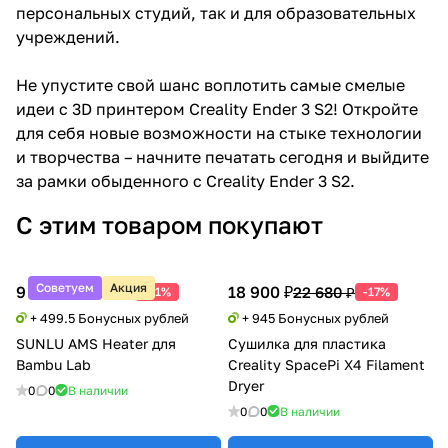
персональных студий, так и для образовательных
учреждений.
Не упустите свой шанс воплотить самые смелые
идеи с 3D принтером Creality Ender 3 S2! Откройте
для себя новые возможности на стыке технологии
и творчества – начните печатать сегодня и выйдите
за рамки обыденного с Creality Ender 3 S2.
С этим товаром покупают
Советуем
Акция
9 990 ₽
18 900 ₽
20 388 ₽
22 680 ₽
-51%
-17%
+ 499.5 Бонусных рублей
+ 945 Бонусных рублей
SUNLU AMS Heater для
Сушилка для пластика
Bambu Lab
Creality SpacePi X4 Filament
Dryer
0
0
В наличии
0
0
В наличии