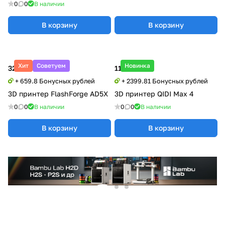
0
0
В наличии
В корзину
В корзину
Хит
Советуем
Новинка
32 990 ₽
119 990 ₽
+ 659.8 Бонусных рублей
+ 2399.81 Бонусных рублей
3D принтер FlashForge AD5X
3D принтер QIDI Max 4
0
0
В наличии
0
0
В наличии
В корзину
В корзину