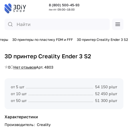
8 (800) 500-45-93
пн-пт 09:00—18:00
нтеры
3D принтеры по пластику FDM и FFF
3D принтер Creality Ender 3 S2
3D принтер Creality Ender 3 S2
0
Нет отзывов
Арт.
4803
от 5 шт
54 150 р/шт
от 10 шт
52 450 р/шт
от 50 шт
51 300 р/шт
Характеристики
Производитель
:
Creality