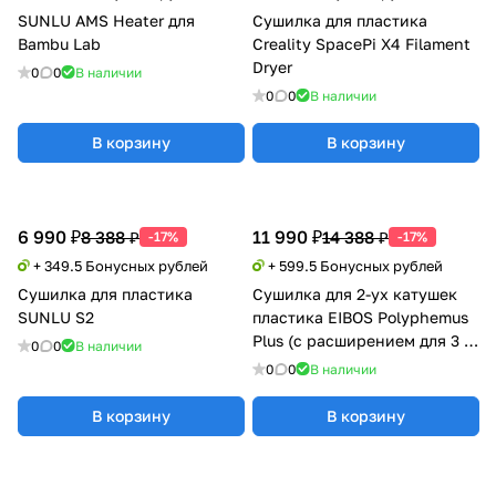
SUNLU AMS Heater для
Сушилка для пластика
Bambu Lab
Creality SpacePi X4 Filament
Dryer
0
0
В наличии
0
0
В наличии
В корзину
В корзину
6 990 ₽
11 990 ₽
8 388 ₽
14 388 ₽
-17%
-17%
+ 349.5 Бонусных рублей
+ 599.5 Бонусных рублей
Сушилка для пластика
Сушилка для 2-ух катушек
SUNLU S2
пластика EIBOS Polyphemus
Plus (с расширением для 3 кг
0
0
В наличии
катушки)
0
0
В наличии
В корзину
В корзину