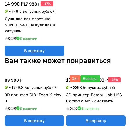
14 990 ₽
17 988 ₽
-17%
+ 749.5 Бонусных рублей
Сушилка для пластика
SUNLU S4 FilaDryer для 4
катушек
0
0
В наличии
В корзину
Вам также может понравиться
Хит
Новинка
169 900 ₽
199 500 ₽
89 990 ₽
-15%
+ 1799.8 Бонусных рублей
+ 3398 Бонусных рублей
3D принтер QIDI Tech X-Max
3D принтер Bambu Lab H2S
3
Combo с AMS системой
0
0
В наличии
0
0
В наличии
В корзину
В корзину