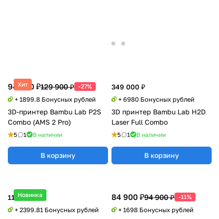
Хит
94 990 ₽
129 900 ₽
-27%
349 000 ₽
+ 1899.8 Бонусных рублей
+ 6980 Бонусных рублей
3D-принтер Bambu Lab P2S
3D принтер Bambu Lab H2D
Combo (AMS 2 Pro)
Laser Full Combo
5
1
В наличии
5
1
В наличии
В корзину
В корзину
Новинка
84 900 ₽
94 900 ₽
119 990 ₽
-11%
+ 2399.81 Бонусных рублей
+ 1698 Бонусных рублей