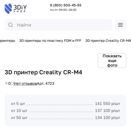
8 (800) 500-45-93
пн-пт 09:00—18:00
принтеры
3D принтеры по пластику FDM и FFF
3D принтер Creality CR-M4
Показать
еще
фото
3D принтер Creality CR-M4
0
Нет отзывов
Арт.
4723
от 5 шт
141 550 р/шт
от 10 шт
137 100 р/шт
от 50 шт
134 100 р/шт