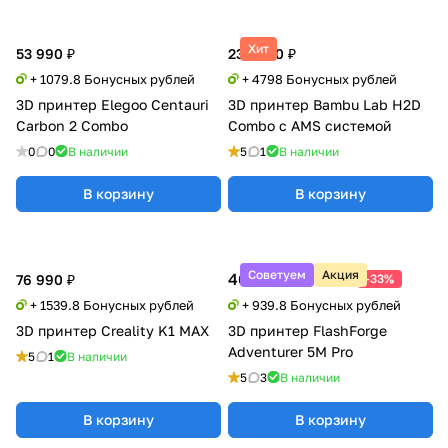
Хит
53 990 ₽
239 900 ₽
+ 1079.8 Бонусных рублей
+ 4798 Бонусных рублей
3D принтер Elegoo Centauri
3D принтер Bambu Lab H2D
Carbon 2 Combo
Combo с AMS системой
0
0
В наличии
5
1
В наличии
В корзину
В корзину
Советуем
Акция
46 990 ₽
69 900 ₽
76 990 ₽
-33%
+ 1539.8 Бонусных рублей
+ 939.8 Бонусных рублей
3D принтер Creality K1 MAX
3D принтер FlashForge
Adventurer 5M Pro
5
1
В наличии
5
3
В наличии
В корзину
В корзину