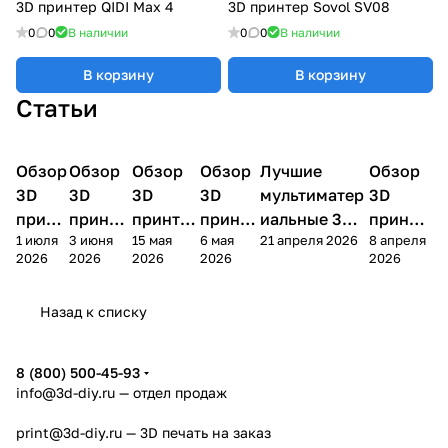
3D принтер QIDI Max 4
3D принтер Sovol SV08
0
0
В наличии
0
0
В наличии
В корзину
В корзину
Статьи
Обзор
3D
Обзор
3D
Обзор
3D
Обзор
3D
Лучшие
Обзор
3D
3D принтеры
принтеры
принтеры
принтеры
принтеры
принтер
3D
3D
3D
3D
мультиматер
3D
принт
принте
принтер
принте
иальные 3D
принте
1 июля
3 июня
15 мая
6 мая
21 апреля 2026
8 апреля
ера
ра
а
ра
принтеры на
ра
2026
2026
2026
2026
2026
Bamb
Anycubi
FlashFo
Bambu
начало 2026
FlashF
u A2L
c Kobra
rge
Lab
года
orge
Назад к списку
4
Creator
X2D
AD5X
5
8 (800) 500-45-93
info@3d-diy.ru
— отдел продаж
print@3d-diy.ru
— 3D печать на заказ