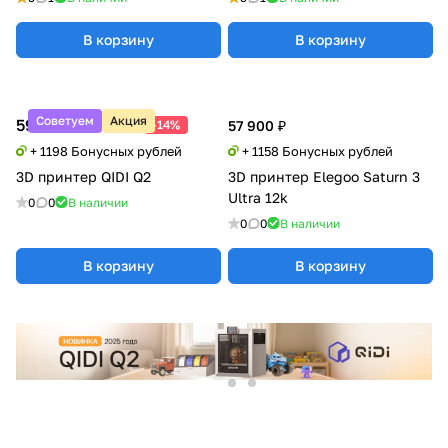
В корзину
В корзину
Советуем
Акция
59 900 ₽
69 900 ₽
-14%
57 900 ₽
+ 1198 Бонусных рублей
+ 1158 Бонусных рублей
3D принтер QIDI Q2
3D принтер Elegoo Saturn 3
Ultra 12k
0
0
В наличии
0
0
В наличии
В корзину
В корзину