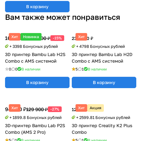
В корзину
Вам также может понравиться
Хит
Новинка
Хит
169 900 ₽
199 500 ₽
-15%
239 900 ₽
+ 3398 Бонусных рублей
+ 4798 Бонусных рублей
3D принтер Bambu Lab H2S
3D принтер Bambu Lab H2D
Combo с AMS системой
Combo с AMS системой
0
0
В наличии
5
1
В наличии
В корзину
В корзину
Хит
Хит
Акция
94 990 ₽
129 900 ₽
-27%
129 990 ₽
+ 1899.8 Бонусных рублей
+ 2599.81 Бонусных рублей
3D-принтер Bambu Lab P2S
3D принтер Creality K2 Plus
Combo (AMS 2 Pro)
Combo
5
1
В наличии
5
1
В наличии