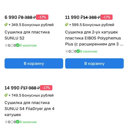
6 990 ₽
11 990 ₽
8 388 ₽
14 388 ₽
-17%
-17%
+ 349.5 Бонусных рублей
+ 599.5 Бонусных рублей
Сушилка для пластика
Сушилка для 2-ух катушек
SUNLU S2
пластика EIBOS Polyphemus
Plus (с расширением для 3 кг
0
0
В наличии
катушки)
0
0
В наличии
В корзину
В корзину
14 990 ₽
17 988 ₽
-17%
+ 749.5 Бонусных рублей
Сушилка для пластика
SUNLU S4 FilaDryer для 4
катушек
0
0
В наличии