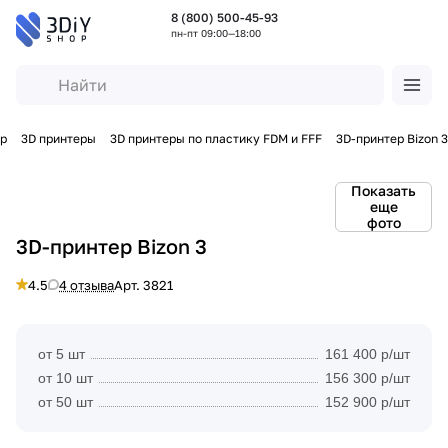
8 (800) 500-45-93
пн-пт 09:00—18:00
ар
3D принтеры
3D принтеры по пластику FDM и FFF
3D-принтер Bizon 3
Показать
еще
фото
3D-принтер Bizon 3
4.5
4 отзыва
Арт.
3821
от 5 шт
161 400 р/шт
от 10 шт
156 300 р/шт
от 50 шт
152 900 р/шт