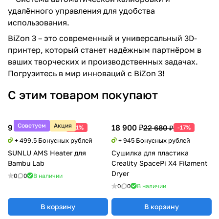
удалённого управления для удобства
использования.
BiZon 3 – это современный и универсальный 3D-
принтер, который станет надёжным партнёром в
ваших творческих и производственных задачах.
Погрузитесь в мир инноваций с BiZon 3!
С этим товаром покупают
Советуем
Акция
9 990 ₽
18 900 ₽
20 388 ₽
22 680 ₽
-51%
-17%
+ 499.5 Бонусных рублей
+ 945 Бонусных рублей
SUNLU AMS Heater для
Сушилка для пластика
Bambu Lab
Creality SpacePi X4 Filament
Dryer
0
0
В наличии
0
0
В наличии
В корзину
В корзину