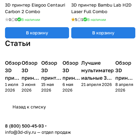
3D принтер Elegoo Centauri
3D принтер Bambu Lab H2D
Carbon 2 Combo
Laser Full Combo
0
0
В наличии
5
1
В наличии
В корзину
В корзину
Статьи
Обзор
3D
Обзор
3D
Обзор
3D
Обзор
3D
Лучшие
Обзор
3D
3D принтеры
принтеры
принтеры
принтеры
принтеры
принтер
3D
3D
3D
3D
мультиматер
3D
принт
принте
принтер
принте
иальные 3D
принте
1 июля
3 июня
15 мая
6 мая
21 апреля 2026
8 апреля
ера
ра
а
ра
принтеры на
ра
2026
2026
2026
2026
2026
Bamb
Anycubi
FlashFo
Bambu
начало 2026
FlashF
u A2L
c Kobra
rge
Lab
года
orge
Назад к списку
4
Creator
X2D
AD5X
5
8 (800) 500-45-93
info@3d-diy.ru
— отдел продаж