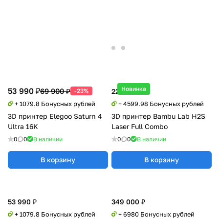
Новинка
53 990 ₽
69 900 ₽
-23%
229 999 ₽
+ 1079.8 Бонусных рублей
+ 4599.98 Бонусных рублей
3D принтер Elegoo Saturn 4
3D принтер Bambu Lab H2S
Ultra 16K
Laser Full Combo
0
0
В наличии
0
0
В наличии
В корзину
В корзину
53 990 ₽
349 000 ₽
+ 1079.8 Бонусных рублей
+ 6980 Бонусных рублей