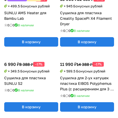
+ 499.5 Бонусных рублей
+ 945 Бонусных рублей
SUNLU AMS Heater для
Сушилка для пластика
Bambu Lab
Creality SpacePi X4 Filament
Dryer
0
0
В наличии
0
0
В наличии
В корзину
В корзину
6 990 ₽
11 990 ₽
8 388 ₽
14 388 ₽
-17%
-17%
+ 349.5 Бонусных рублей
+ 599.5 Бонусных рублей
Сушилка для пластика
Сушилка для 2-ух катушек
SUNLU S2
пластика EIBOS Polyphemus
Plus (с расширением для 3 кг
0
0
В наличии
катушки)
0
0
В наличии
В корзину
В корзину