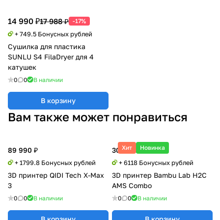
14 990 ₽
17 988 ₽
-17%
+ 749.5 Бонусных рублей
Сушилка для пластика
SUNLU S4 FilaDryer для 4
катушек
0
0
В наличии
В корзину
Вам также может понравиться
Хит
Новинка
89 990 ₽
305 900 ₽
+ 1799.8 Бонусных рублей
+ 6118 Бонусных рублей
3D принтер QIDI Tech X-Max
3D принтер Bambu Lab H2C
3
AMS Combo
0
0
В наличии
0
0
В наличии
В корзину
В корзину