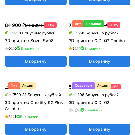
Хит
Новинка
84 900 ₽
77 900 ₽
94 900 ₽
95 990 ₽
-11%
-19%
+ 1698 Бонусных рублей
+ 1558 Бонусных рублей
3D принтер Sovol SV08
3D принтер QIDI Q2 Combo
0
0
В наличии
5
4
В наличии
В корзину
В корзину
Хит
Акция
Советуем
Акция
59 900 ₽
69 900 ₽
129 990 ₽
-14%
+ 2599.81 Бонусных рублей
+ 1198 Бонусных рублей
3D принтер Creality K2 Plus
3D принтер QIDI Q2
Combo
0
0
В наличии
5
1
В наличии
В корзину
В корзину