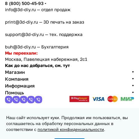
8 (800) 500-45-93
info@3d-diy.ru
— отдел продаж
print@3d-diy.ru
— 3D печать на заказ
support@3d-diy.ru
— тех. поддержка
buh@3d-diy.ru
— Бухгалтерия
Мы переехали:
Москва, Павелецкая набережная, 2с1
Как до нас добраться, см. тут
Магазин
Компания
Информация
Помощь
Наш сайт использует куки. Продолжая им пользоваться, вы
2013 - 2026 © 3DiY (Тридиай) - интернет-магазин
соглашаетесь на обработку персональных данных в
комплектующих для 3D принтеров, ЧПУ станков и
соответствии с
политикой конфиденциальности
.
робототехники
Конфиденциальность
Оферта