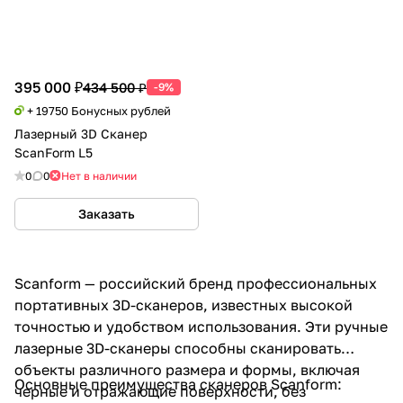
395 000 ₽
434 500 ₽
-9%
+ 19750 Бонусных рублей
Лазерный 3D Сканер
ScanForm L5
0
0
Нет в наличии
Заказать
Scanform — российский бренд профессиональных
портативных 3D-сканеров, известных высокой
точностью и удобством использования. Эти ручные
лазерные 3D-сканеры способны сканировать
объекты различного размера и формы, включая
Основные преимущества сканеров Scanform:
черные и отражающие поверхности, без