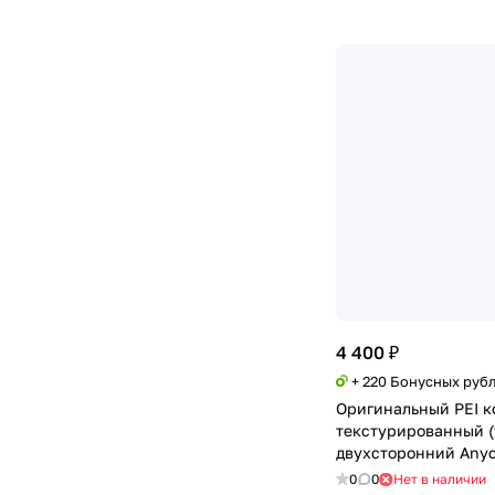
4 400 ₽
+ 220 Бонусных руб
Оригинальный PEI к
текстурированный (
двухсторонний Anyc
Neo
0
0
Нет в наличии