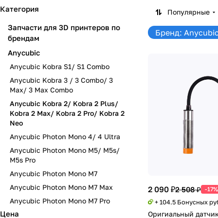
Категория
Популярные
Запчасти для 3D принтеров по
Бренд: Anycubi
брендам
Anycubic
Anycubic Kobra S1/ S1 Combo
Anycubic Kobra 3 / 3 Combo/ 3
Max/ 3 Max Combo
Anycubic Kobra 2/ Kobra 2 Plus/
Kobra 2 Max/ Kobra 2 Pro/ Kobra 2
Neo
Anycubic Photon Mono 4/ 4 Ultra
Anycubic Photon Mono M5/ M5s/
M5s Pro
Anycubic Photon Mono M7
Anycubic Photon Mono M7 Max
2 090 ₽
2 508 ₽
-17%
Anycubic Photon Mono M7 Pro
+ 104.5 Бонусных ру
Цена
Оригиальный датчи