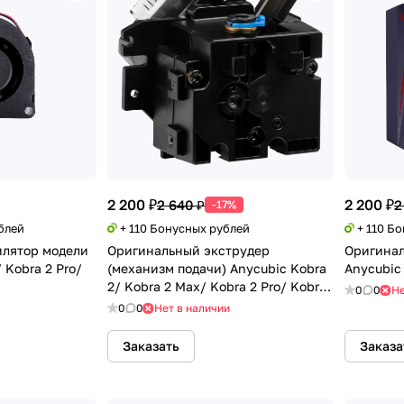
2 200 ₽
2 200 ₽
2 640 ₽
2
-17%
блей
+ 110 Бонусных рублей
+ 110 Б
лятор модели
Оригинальный экструдер
Оригинал
 Kobra 2 Pro/
(механизм подачи) Anycubic Kobra
Anycubic
2/ Kobra 2 Max/ Kobra 2 Pro/ Kobra
0
0
Не
2 Plus
0
0
Нет в наличии
Заказать
Заказа