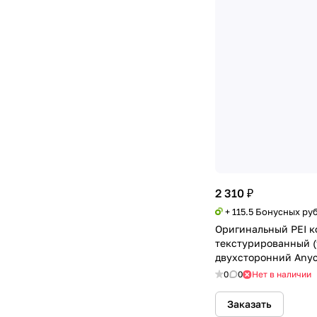
2 310 ₽
+ 115.5 Бонусных ру
Оригинальный PEI к
текстурированный (
двухсторонний Anyc
Kobra 2 Pro
0
0
Нет в наличии
Заказать