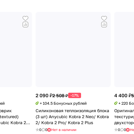
2 090 ₽
4 400 ₽
2 508 ₽
5
-17%
лей
+ 104.5 Бонусных рублей
+ 220 Б
оврик
Силиконовая теплоизоляция блока
Оригинал
textured)
(3 шт) Anycubic Kobra 2 Neo/ Kobra
текстури
ubic Kobra 2
2/ Kobra 2 Pro/ Kobra 2 Plus
двухстор
Max
0
0
Нет в наличии
0
0
Не