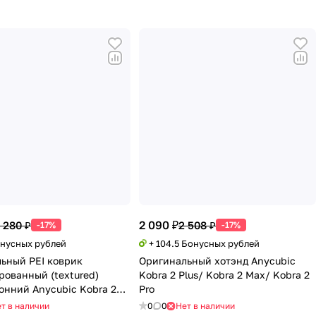
2 090 ₽
 280 ₽
2 508 ₽
-17%
-17%
онусных рублей
+ 104.5 Бонусных рублей
ьный PEI коврик
Оригинальный хотэнд Anycubic
рованный (textured)
Kobra 2 Plus/ Kobra 2 Max/ Kobra 2
онний Anycubic Kobra 2
Pro
т в наличии
0
0
Нет в наличии