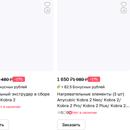
1 650 ₽
 480 ₽
1 980 ₽
-17%
-17%
онусных рублей
+ 82.5 Бонусных рублей
ьный экструдер в сборе
Нагревательные элементы (3 шт)
 Kobra 2
Anycubic Kobra 2 Neo/ Kobra 2/
Kobra 2 Pro/ Kobra 2 Plus/ Kobra 2
т в наличии
Max
0
0
Нет в наличии
ть
Заказать