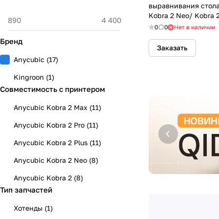
выравнивания стола
Kobra 2 Neo/ Kobra 2
0
0
Нет в наличии
Бренд
Заказать
Anycubic
(
17
)
Kingroon
(
1
)
Совместимость с принтером
Anycubic Kobra 2 Max
(
11
)
Anycubic Kobra 2 Pro
(
11
)
Anycubic Kobra 2 Plus
(
11
)
Anycubic Kobra 2 Neo
(
8
)
Anycubic Kobra 2
(
8
)
Тип запчастей
Хотенды
(
1
)