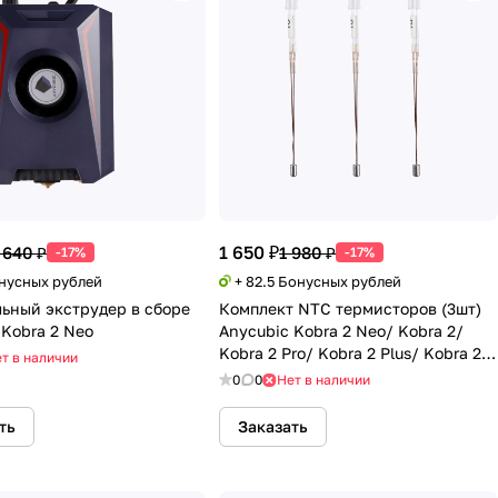
1 650 ₽
 640 ₽
1 980 ₽
-17%
-17%
онусных рублей
+ 82.5 Бонусных рублей
ьный экструдер в сборе
Комплект NTC термисторов (3шт)
 Kobra 2 Neo
Anycubic Kobra 2 Neo/ Kobra 2/
Kobra 2 Pro/ Kobra 2 Plus/ Kobra 2
т в наличии
Max
0
0
Нет в наличии
ть
Заказать