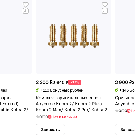
2 200 ₽
2 900 ₽
2 640 ₽
3
-17%
блей
+ 110 Бонусных рублей
+ 145 Б
оврик
Комплект оригинальных сопел
Оригинал
textured)
Anycubic Kobra 2/ Kobra 2 Plus/
Anycubic
ubic Kobra 2/
Kobra 2 Max/ Kobra 2 Pro/ Kobra 2
0
0
Не
Neo
0
0
Нет в наличии
Заказать
Заказа