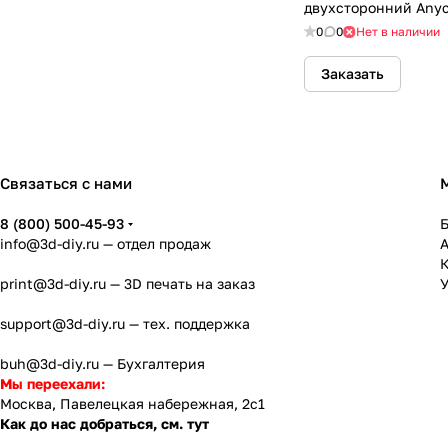
двухсторонний Anyc
Plus
0
0
Нет в наличии
Заказать
Связаться с нами
8 (800) 500-45-93
info@3d-diy.ru
— отдел продаж
К
print@3d-diy.ru
— 3D печать на заказ
У
support@3d-diy.ru
— тех. поддержка
buh@3d-diy.ru
— Бухгалтерия
Мы переехали:
Москва, Павелецкая набережная, 2с1
Как до нас добраться, см. тут