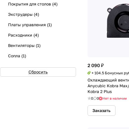
Покрытия для столов
(
4
)
Экструдеры
(
4
)
Платы управления
(
1
)
Расходники
(
4
)
Вентиляторы
(
1
)
Сопла
(
1
)
2 090 ₽
Датчики
(
1
)
Сбросить
+ 104.5 Бонусных ру
Охлаждающий венти
Anycubic Kobra Max/
Kobra 2 Plus
0
0
Нет в наличии
Заказать