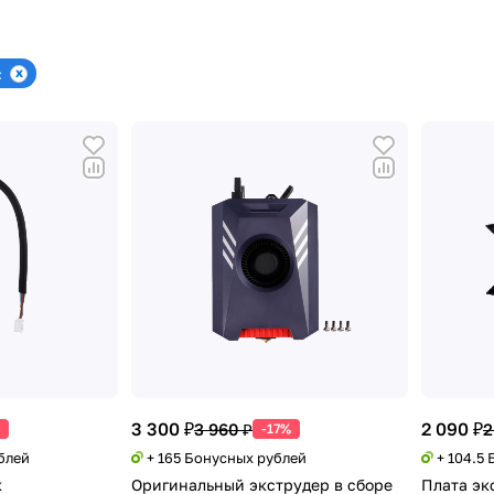
c
3 300 ₽
2 090 ₽
3 960 ₽
2
-17%
блей
+ 165 Бонусных рублей
+ 104.5
к
Оригинальный экструдер в сборе
Плата эк