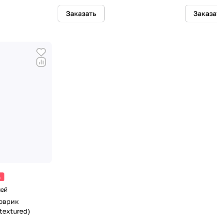
Заказать
Заказа
%
лей
оврик
textured)