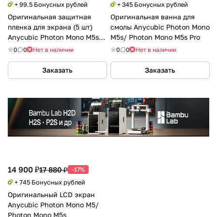
+ 99.5 Бонусных рублей
+ 345 Бонусных рублей
Оригинальная защитная
Оригинальная ванна для
пленка для экрана (5 шт)
смолы Anycubic Photon Mono
Anycubic Photon Mono M5s/
M5s/ Photon Mono M5s Pro
Photon Mono M5s Pro
0
0
Нет в наличии
0
0
Нет в наличии
Заказать
Заказать
14 900 ₽
17 880 ₽
-17%
+ 745 Бонусных рублей
Оригинальный LCD экран
Anycubic Photon Mono M5/
Photon Mono M5s