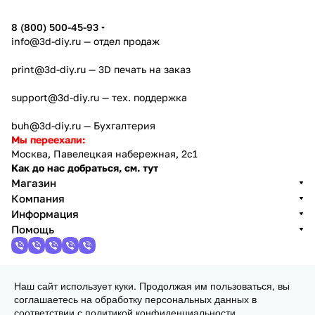
8 (800) 500-45-93
info@3d-diy.ru
— отдел продаж
print@3d-diy.ru
— 3D печать на заказ
support@3d-diy.ru
— тех. поддержка
buh@3d-diy.ru
— Бухгалтерия
Мы переехали:
Москва, Павелецкая набережная, 2с1
Как до нас добраться, см. тут
Магазин
Компания
Информация
Помощь
Наш сайт использует куки. Продолжая им пользоваться, вы
2013 - 2026 © 3DiY (Тридиай) - интернет-магазин
соглашаетесь на обработку персональных данных в
комплектующих для 3D принтеров, ЧПУ станков и
соответствии с
политикой конфиденциальности
.
робототехники