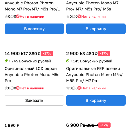
Anycubic Photon Photon
Anycubic Photon Mono M7
Mono M7 Pro/M7/ M5s Pro/
Pro/ M7/ M5s Pro/ M5s
M5s/ M5
0
0
Нет в наличии
0
0
Нет в наличии
В корзину
В корзину
14 900 ₽
2 900 ₽
17 880 ₽
3 480 ₽
-17%
-17%
+ 745 Бонусных рублей
+ 145 Бонусных рублей
Оригинальный LCD экран
Оригинальные FEP пленки
Anycubic Photon Mono M5s
Anycubic Photon Mono M5s/
Pro
M5S Pro/ M7 Pro
0
0
Нет в наличии
0
0
Нет в наличии
Заказать
В корзину
6 900 ₽
8 280 ₽
1 990 ₽
-17%