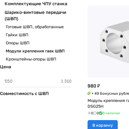
Комплектующие ЧПУ станка
Шарико-винтовые передачи
(ШВП)
Готовые ШВП, обработанные
Гайки ШВП
Опоры ШВП
Модули крепления гаек ШВП
Кронштейны-опоры ШВП
Цена
980 ₽
Совместимость с ШВП
+ 49 Бонусных рубл
Модуль крепления 
DSG25H
0
0
В наличии
В корзину