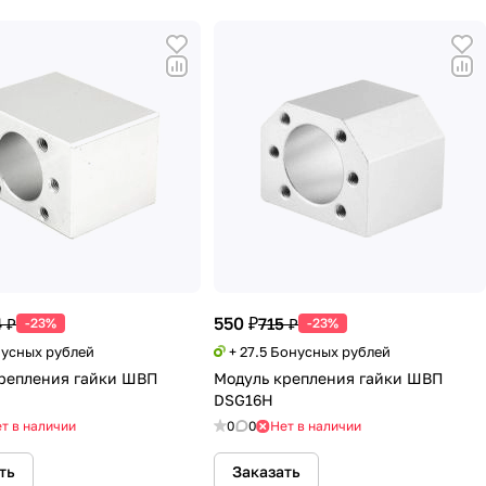
550 ₽
 ₽
715 ₽
-23%
-23%
нусных рублей
+ 27.5 Бонусных рублей
репления гайки ШВП
Модуль крепления гайки ШВП
DSG16H
т в наличии
0
0
Нет в наличии
ть
Заказать