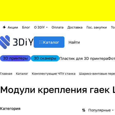
Акции
Блог
О 3DiY
Оплата
Доставка
Гос. закупки
То
Каталог
3D принтеры
3D сканеры
Пластик для 3D принтера
Фо
Главная
Каталог
Комплектующие ЧПУ станка
Шарико-винтовые пере
Модули крепления гаек 
Категория
Популярные