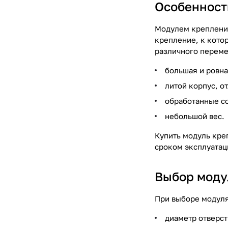
Особенност
Модулем крепления
крепление, к кото
различного перем
большая и ровна
литой корпус, о
обработанные с
небольшой вес.
Купить модуль кре
сроком эксплуатац
Выбор моду
При выборе модул
диаметр отверст