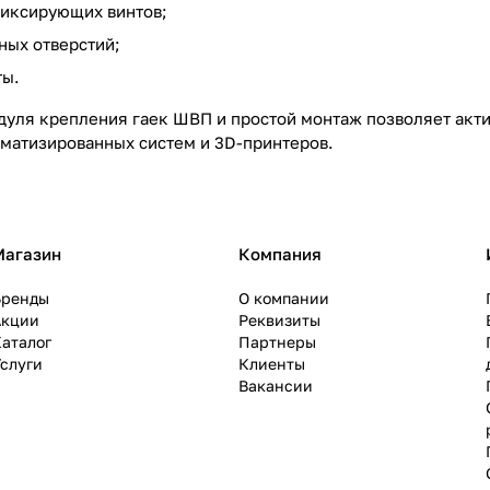
иксирующих винтов;
ых отверстий;
ты.
дуля крепления гаек ШВП и простой монтаж позволяет акт
томатизированных систем и 3D-принтеров.
Магазин
Компания
Бренды
О компании
Акции
Реквизиты
аталог
Партнеры
слуги
Клиенты
Вакансии