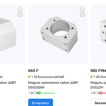
660 ₽
580 ₽
754
ей
+ 33 Бонусных рублей
+ 29 Бо
гайки ШВП
Модуль крепления гайки ШВП
Модуль к
DSG1616H
DSG12H
0
0
В наличии
0
0
Не
В корзину
Заказа