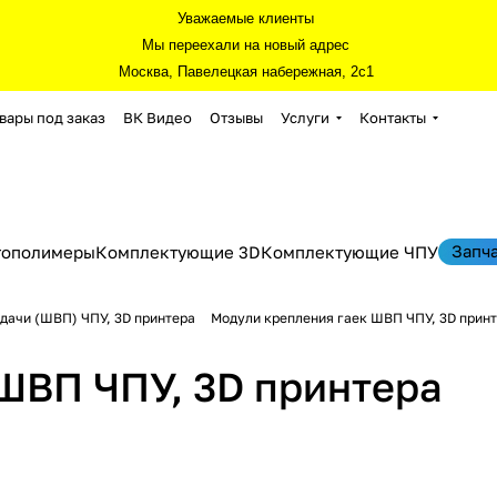
Уважаемые клиенты
Мы переехали на новый адрес
Москва, Павелецкая набережная, 2с1
вары под заказ
ВК Видео
Отзывы
Услуги
Контакты
Запч
тополимеры
Комплектующие 3D
Комплектующие ЧПУ
дачи (ШВП) ЧПУ, 3D принтера
Модули крепления гаек ШВП ЧПУ, 3D прин
ШВП ЧПУ, 3D принтера