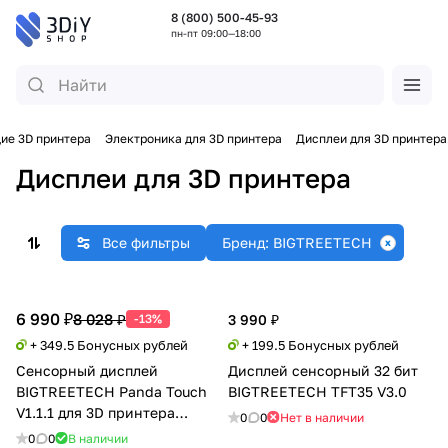
8 (800) 500-45-93
пн-пт 09:00—18:00
ие 3D принтера
Электроника для 3D принтера
Дисплеи для 3D принтера
Дисплеи для 3D принтера
Все фильтры
Бренд: BIGTREETECH
6 990 ₽
8 028 ₽
-13%
3 990 ₽
+ 349.5 Бонусных рублей
+ 199.5 Бонусных рублей
Сенсорный дисплей
Дисплей сенсорный 32 бит
BIGTREETECH Panda Touch
BIGTREETECH TFT35 V3.0
V1.1.1 для 3D принтера
0
0
Нет в наличии
Bambu Lab X1/P1/A1
0
0
В наличии