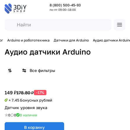
8 (800) 500-45-93
пн-пт 09:00—18:00
ог
Arduino и робототехника
Датчики для Arduino
Аудио датчики Arduin
Аудио датчики Arduino
Все фильтры
149 ₽
178.80 ₽
-17%
+ 7.45 Бонусных рублей
Датчик уровня звука
0
0
В наличии
В корзину