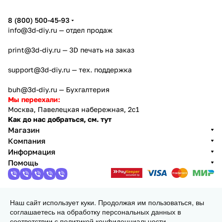
8 (800) 500-45-93
info@3d-diy.ru
— отдел продаж
print@3d-diy.ru
— 3D печать на заказ
support@3d-diy.ru
— тех. поддержка
buh@3d-diy.ru
— Бухгалтерия
Мы переехали:
Москва, Павелецкая набережная, 2с1
Как до нас добраться, см. тут
Магазин
Компания
Информация
Помощь
Наш сайт использует куки. Продолжая им пользоваться, вы
2013 - 2026 © 3DiY (Тридиай) - интернет-магазин
соглашаетесь на обработку персональных данных в
комплектующих для 3D принтеров, ЧПУ станков и
соответствии с
политикой конфиденциальности
.